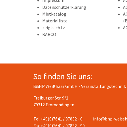
Impressum
A
Datenschutzerklärung
A
Mietkatalog
A
Materialliste
(
zeigtsich.tv
A
BARCO
So finden Sie uns:
B&HP Weißhaar GmbH - Veranstaltungstechnik
Freiburger Str. 9/1
79312 Emmendingen
Tel +49(0)7641 / 97832 - 0
info@bhp-weissh
Fax +49(0)7641 / 97832 - 99