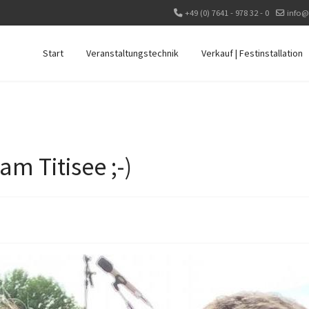
+49 (0) 7641 - 978 32 - 0
info@
Start
Veranstaltungstechnik
Verkauf | Festinstallation
 am Titisee ;-)