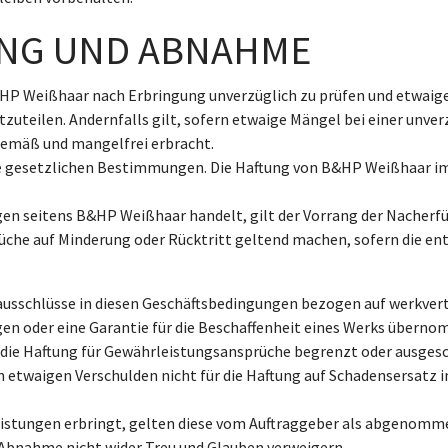
UNG UND ABNAHME
B&HP Weißhaar nach Erbringung unverzüglich zu prüfen und etw
zuteilen. Andernfalls gilt, sofern etwaige Mängel bei einer unve
sgemäß und mangelfrei erbracht.
e gesetzlichen Bestimmungen. Die Haftung von B&HP Weißhaar im Ü
gen seitens B&HP Weißhaar handelt, gilt der Vorrang der Nacherfü
üche auf Minderung oder Rücktritt geltend machen, sofern die e
sausschlüsse in diesen Geschäftsbedingungen bezogen auf werkver
en oder eine Garantie für die Beschaffenheit eines Werks überno
 die Haftung für Gewährleistungsansprüche begrenzt oder ausgesch
twaigen Verschulden nicht für die Haftung auf Schadensersatz in
stungen erbringt, gelten diese vom Auftraggeber als abgenommen
 Abnahme nicht wider Treu und Glauben verweigern.