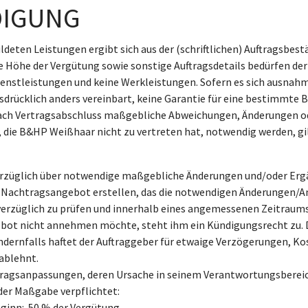
DIGUNG
eten Leistungen ergibt sich aus der (schriftlichen) Auftragsbes
ie Höhe der Vergütung sowie sonstige Auftragsdetails bedürfen de
 Dienstleistungen und keine Werkleistungen. Sofern es sich ausn
sdrücklich anders vereinbart, keine Garantie für eine bestimmte 
nach Vertragsabschluss maßgebliche Abweichungen, Änderungen od
ie B&HP Weißhaar nicht zu vertreten hat, notwendig werden, gilt 
rzüglich über notwendige maßgebliche Änderungen und/oder Ergä
) Nachtragsangebot erstellen, das die notwendigen Änderungen/A
unverzüglich zu prüfen und innerhalb eines angemessenen Zeitrau
bot nicht annehmen möchte, steht ihm ein Kündigungsrecht zu. 
ndernfalls haftet der Auftraggeber für etwaige Verzögerungen, Ko
ablehnt.
tragsanpassungen, deren Ursache in seinem Verantwortungsbereic
der Maßgabe verpflichtet:
eginn: 50 % der Vergütung