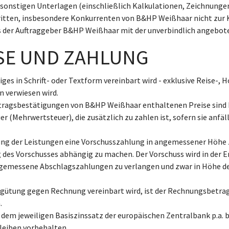
sonstigen Unterlagen (einschließlich Kalkulationen, Zeichnungen
itten, insbesondere Konkurrenten von B&HP Weißhaar nicht zur K
ass der Auftraggeber B&HP Weißhaar mit der unverbindlich angebot
ISE UND ZAHLUNG
iges in Schrift- oder Textform vereinbart wird - exklusive Reise-,
n verwiesen wird.
uftragsbestätigungen von B&HP Weißhaar enthaltenen Preise sind 
(Mehrwertsteuer), die zusätzlich zu zahlen ist, sofern sie anfällt.
ung der Leistungen eine Vorschusszahlung in angemessener Höhe z
 des Vorschusses abhängig zu machen. Der Vorschuss wird in der 
angemessene Abschlagszahlungen zu verlangen und zwar in Höhe 
gütung gegen Rechnung vereinbart wird, ist der Rechnungsbetrag 
.
 dem jeweiligen Basiszinssatz der europäischen Zentralbank p.a.
bleiben vorbehalten.