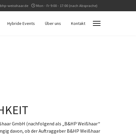
bhp-weisshaar.de
Mon - Fr 9:00 - 17:00 (nach Absprache)
Hybride Events
Über uns
Kontakt
HKEIT
Weißhaar GmbH (nachfolgend als „B&HP Weißhaar“
ängig davon, ob der Auftraggeber B&HP Weißhaar