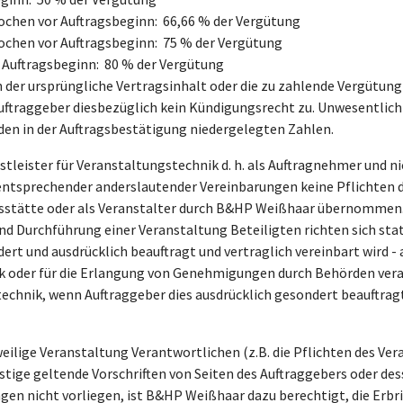
chen vor Auftragsbeginn: 66,66 % der Vergütung
chen vor Auftragsbeginn: 75 % der Vergütung
 Auftragsbeginn: 80 % der Vergütung
er ursprüngliche Vertragsinhalt oder die zu zahlende Vergütung 
Auftraggeber diesbezüglich kein Kündigungsrecht zu. Unwesentlic
den in der Auftragsbestätigung niedergelegten Zahlen.
tleister für Veranstaltungstechnik d. h. als Auftragnehmer und n
ntsprechender anderslautender Vereinbarungen keine Pflichten d
ngsstätte oder als Veranstalter durch B&HP Weißhaar übernommen
nd Durchführung einer Veranstaltung Beteiligten richten sich st
rt und ausdrücklich beauftragt und vertraglich vereinbart wird - a
k oder für die Erlangung von Genehmigungen durch Behörden vera
chnik, wenn Auftraggeber dies ausdrücklich gesondert beauftragt 
weilige Veranstaltung Verantwortlichen (z.B. die Pflichten des Ver
tige geltende Vorschriften von Seiten des Auftraggebers oder dess
en nicht vorliegen, ist B&HP Weißhaar dazu berechtigt, die Erbr