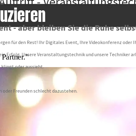
Auftritt - Veranstaltungst
uzieren
nt - aber bleiben Sie die Ruhe selbs
rgen für den Rest! Ihr Digitales Event, Ihre Videokonferenz oder
in Erfolg. Unsere Veranstaltungstechnik und unsere Techniker ar
 Partner."
 klingt oder aussieht.
n oder Freunden schlecht dazustehen.