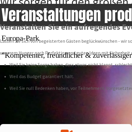
Wir sorgen für den großen 
Veranstaltungen prod
Veranstalten Sie ein aufregendes Eve
Europa-Park
Lassen Sie sich von begeisterten Gästen beglückwünschen - wir so
unserem Hunger nach Perfektion und guten Ideen mit Sicherheit e
"Kompetenter, freundlicher & zuverlässiger
Weil Sie keine Sorge haben, dass etwas nicht klappt, schlecht
Weil das Budget garantiert hält.
Weil Sie null Bedenken haben, vor Teilnehmern, Vorgesetzte