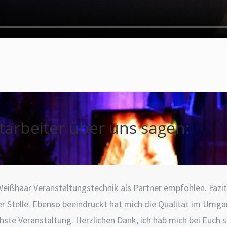
arbeiter über uns sagen:
ißhaar Veranstaltungstechnik als Partner empfohlen. Fazit:
 Stelle. Ebenso beeindruckt hat mich die Qualität im Umga
hste Veranstaltung. Herzlichen Dank, ich hab mich bei Euch 