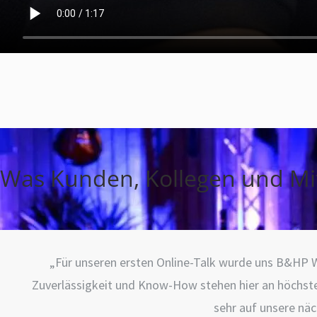
Was Kunden, Kollegen und Mit
„Für unseren ersten Online-Talk wurde uns B&HP We
Zuverlässigkeit und Know-How stehen hier an höchster
sehr auf unsere näc