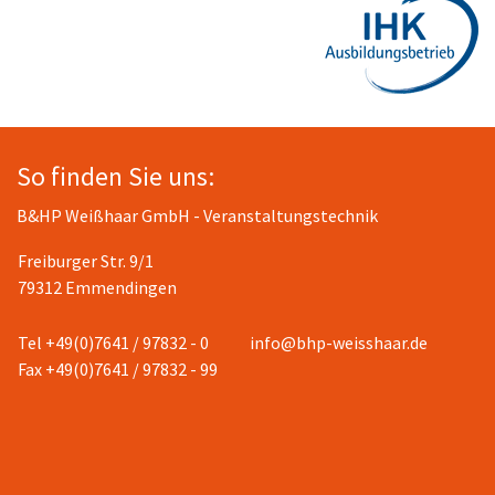
So finden Sie uns:
B&HP Weißhaar GmbH - Veranstaltungstechnik
Freiburger Str. 9/1
79312 Emmendingen
Tel +49(0)7641 / 97832 - 0
info@bhp-weisshaar.de
Fax +49(0)7641 / 97832 - 99