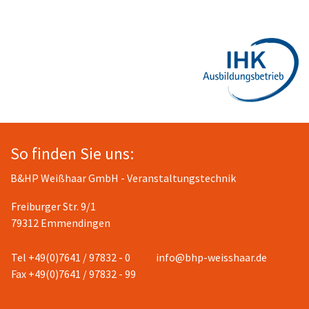
So finden Sie uns:
B&HP Weißhaar GmbH - Veranstaltungstechnik
Freiburger Str. 9/1
79312 Emmendingen
Tel +49(0)7641 / 97832 - 0
info@bhp-weisshaar.de
Fax +49(0)7641 / 97832 - 99