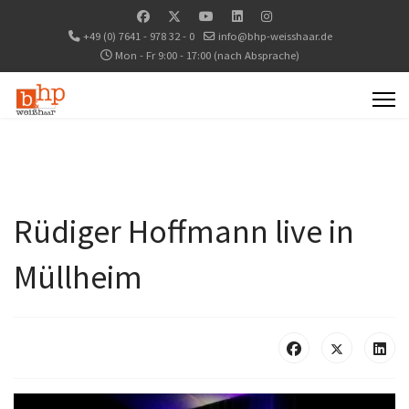
+49 (0) 7641 - 978 32 - 0
info@bhp-weisshaar.de
Mon - Fr 9:00 - 17:00 (nach Absprache)
Rüdiger Hoffmann live in
Müllheim