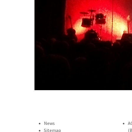
News
A
Sitemap
(