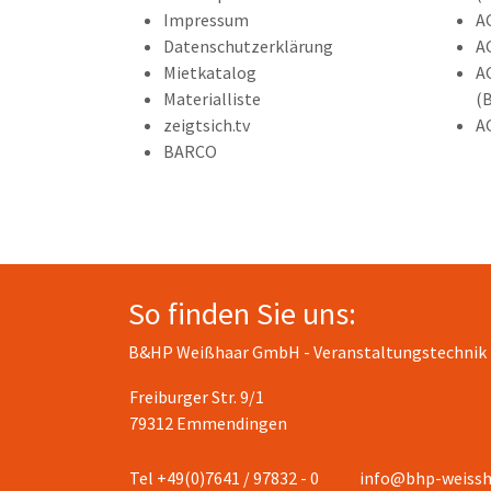
Impressum
A
Datenschutzerklärung
A
Mietkatalog
A
Materialliste
(
zeigtsich.tv
A
BARCO
So finden Sie uns:
B&HP Weißhaar GmbH - Veranstaltungstechnik
Freiburger Str. 9/1
79312 Emmendingen
Tel +49(0)7641 / 97832 - 0
info@bhp-weissh