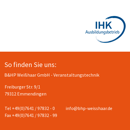
So finden Sie uns:
B&HP Weißhaar GmbH - Veranstaltungstechnik
Freiburger Str. 9/1
79312 Emmendingen
Tel +49(0)7641 / 97832 - 0
info@bhp-weisshaar.de
Fax +49(0)7641 / 97832 - 99