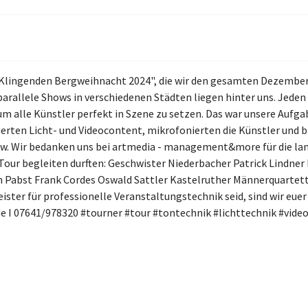
 "Klingenden Bergweihnacht 2024", die wir den gesamten Dezember
arallele Shows in verschiedenen Städten liegen hinter uns. Jeden
 alle Künstler perfekt in Szene zu setzen. Das war unsere Aufg
rten Licht- und Videocontent, mikrofonierten die Künstler und br
. Wir bedanken uns bei artmedia - management&more für die lan
er Tour begleiten durften: Geschwister Niederbacher Patrick Lind
 Pabst Frank Cordes Oswald Sattler Kastelruther Männerquartett
eister für professionelle Veranstaltungstechnik seid, sind wir eu
de
I 07641/978320 #tourner #tour #tontechnik #lichttechnik #vide