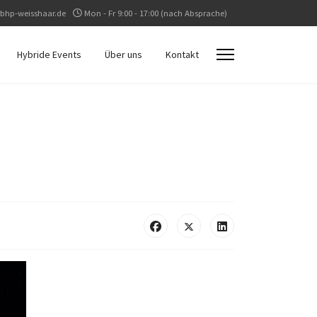
bhp-weisshaar.de
Mon - Fr 9:00 - 17:00 (nach Absprache)
Hybride Events
Über uns
Kontakt