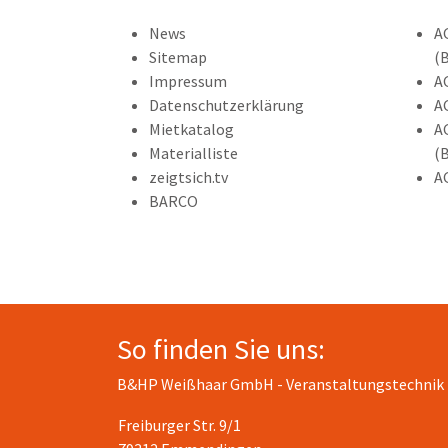
News
A
Sitemap
(
Impressum
A
Datenschutzerklärung
A
Mietkatalog
A
Materialliste
(
zeigtsich.tv
A
BARCO
So finden Sie uns:
B&HP Weißhaar GmbH - Veranstaltungstechnik
Freiburger Str. 9/1