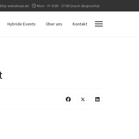
bhp-weisshaar.de
Mon - Fr 9:00 - 17:00 (nach Absprache)
Hybride Events
Über uns
Kontakt
t