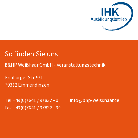
So finden Sie uns:
B&HP Weißhaar GmbH - Veranstaltungstechnik
Freiburger Str. 9/1
79312 Emmendingen
Tel +49(0)7641 / 97832 - 0
info@bhp-weisshaar.de
Fax +49(0)7641 / 97832 - 99