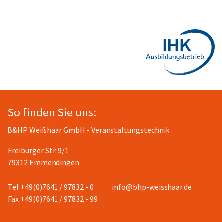
So finden Sie uns:
B&HP Weißhaar GmbH - Veranstaltungstechnik
Freiburger Str. 9/1
79312 Emmendingen
Tel +49(0)7641 / 97832 - 0
info@bhp-weisshaar.de
Fax +49(0)7641 / 97832 - 99