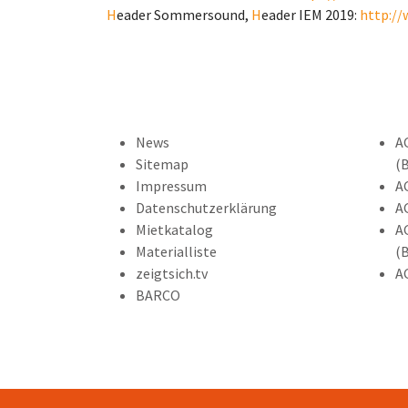
H
eader Sommersound,
H
eader IEM 2019:
http:/
News
A
Sitemap
(
Impressum
A
Datenschutzerklärung
A
Mietkatalog
A
Materialliste
(
zeigtsich.tv
A
BARCO