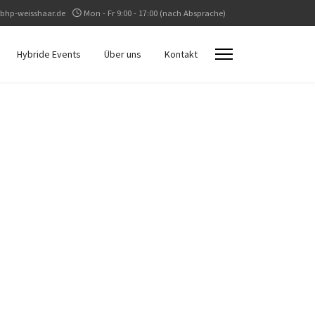
bhp-weisshaar.de
Mon - Fr 9:00 - 17:00 (nach Absprache)
Hybride Events
Über uns
Kontakt