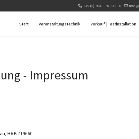
+49 (0) 7641 - 978 32 - 0
info@
Start
Veranstaltungstechnik
Verkauf | Festinstallation
nung - Impressum
gau, HRB 719660