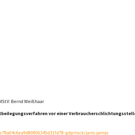
2 MStV: Bernd Weißhaar
reitbeilegungsverfahren vor einer Verbraucherschlichtungsstel
c78a04c6ea9d80806345d31fd78-gdprlock/janis.jamas